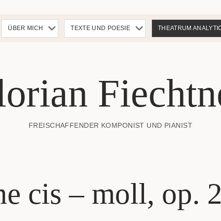
nü
Menü
Menü
ÜBER MICH
TEXTE UND POESIE
THEATRUM ANALYTI
nen
öffnen
öffnen
lorian Fiechtn
FREISCHAFFENDER KOMPONIST UND PIANIST
e cis – moll, op. 2