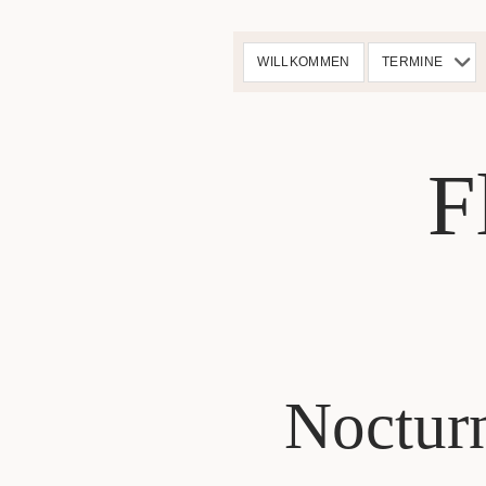
Me
WILLKOMMEN
TERMINE
öff
F
Nocturn