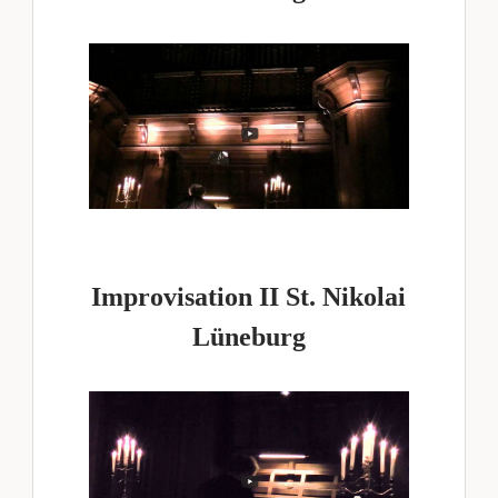
MELANCHOLIE IM HERBSTLICHEN MORGENTAU
BRANDENBURGISCHES KONZERT NR. 5
ABNEHMENDER MOND
NOCTURNE CIS – MOLL, OP. 27, NR. 1
LEERE
STREICHQUARTETT NR. 6, OP. 76 „DONA NOBIS
PACEM“
IM NEBEL
WER´S NICHT GLAUBT …
Improvisation II St. Nikolai
Lüneburg